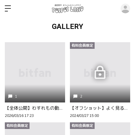
ロ
GALLERY
有料会員限定
1
2
【全体公開】わすれもの動画 byすたっふ更新
【オフショット】よく見るとそこに森田
2026/03/16 17:23
2024/03/27 15:00
有料会員限定
有料会員限定