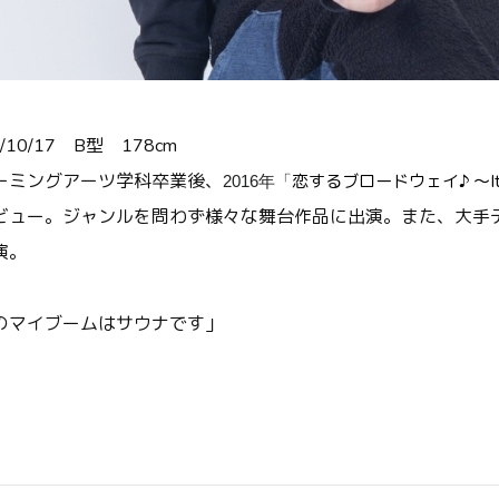
10/17 B型 178cm
ーミングアーツ学科卒業後、
恋するブロードウェイ♪ 〜It’s f
2016年「
ビュー。
ジャンルを問わず様々な舞台作品に出演。また、
大手
演。
のマイブームはサウナです」