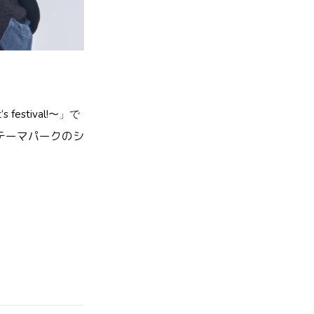
estival!〜
」で
テーマパークのシ