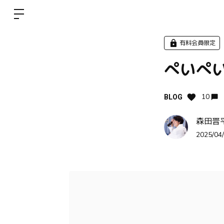
有料会員限定
ぺいぺい
10
BLOG
森田晋
2025/04/