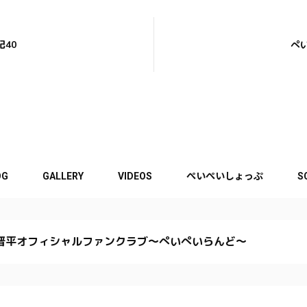
40
ぺ
OG
GALLERY
VIDEOS
ぺいぺいしょっぷ
S
晋平オフィシャルファンクラブ〜ぺいぺいらんど〜