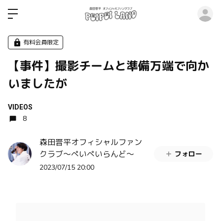
ロ
有料会員限定
【事件】撮影チームと準備万端で向か
いましたが
VIDEOS
8
森田晋平オフィシャルファン
クラブ〜ぺいぺいらんど〜
フォロー
2023/07/15 20:00